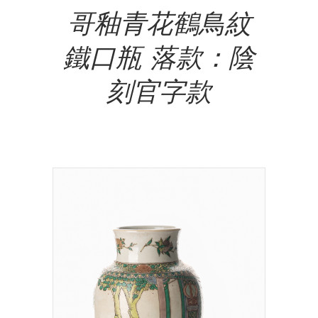
哥釉青花鶴鳥紋
鐵口瓶 落款：陰
刻官字款
NT$
3,500,000.00