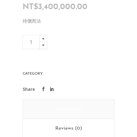
NT$
3,400,000.00
待價而沽
清
Add To Cart
乾
隆
青
花
CATEGORY:
PORCELAIN
花
鳥
大
瓶
Description
quantity
Reviews (0)