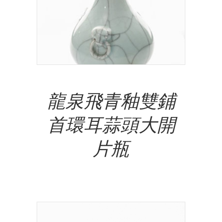
Add To Cart
龍泉飛青釉雙鋪
首環耳蒜頭大開
片瓶
NT$
3,500,000.00