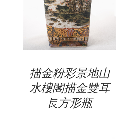
Add To Cart
描金粉彩景地山
水樓閣描金雙耳
長方形瓶
NT$
19,500,000.00