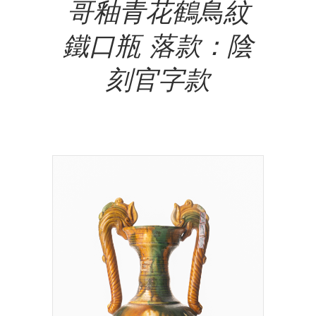
哥釉青花鶴鳥紋
鐵口瓶 落款：陰
刻官字款
NT$
3,500,000.00