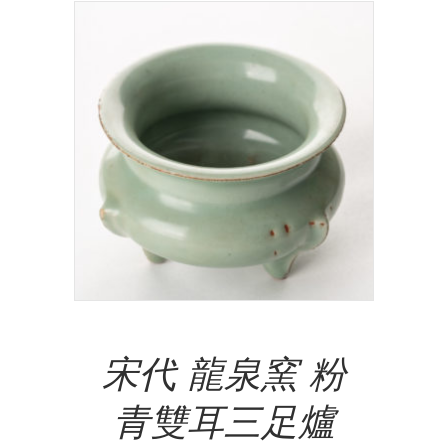
Add To Cart
宋代 龍泉窯 粉
青雙耳三足爐