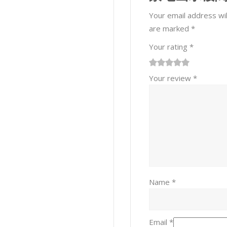
形
Your email address wil
瓶
are marked
*
quantity
Your rating
*
1
2 of
3 of 5
4 of 5
5 of 5 stars
Your review
*
of
5
stars
stars
5
stars
stars
Name
*
Email
*