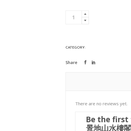
描
Add To 
金
粉
彩
景
CATEGORY:
PORCELAIN
地
山
水
樓
閣
描
金
There are no reviews yet.
雙
耳
Be the fir
長
景地山水樓閣
方