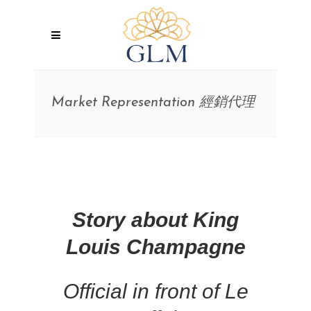
Market Representation 經銷代理
Story about King
Louis Champagne
Official in front of Le