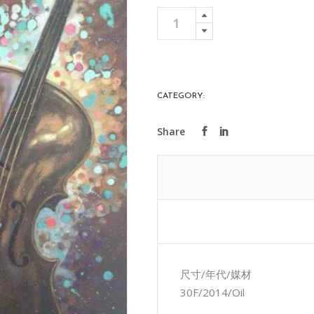
遇
Add To 
見
貓
quantity
CATEGORY:
ART COLLECTIONS
尺寸/年代/媒材
30F/2014/Oil