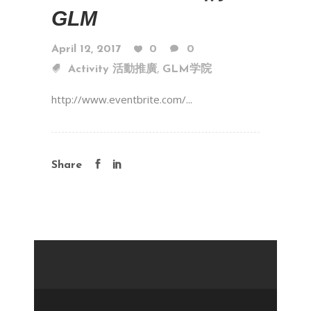
GLM
April 12, 2017
0
0
,
Activity 活動推廣
GLM学院
http://www.eventbrite.com/...
Share