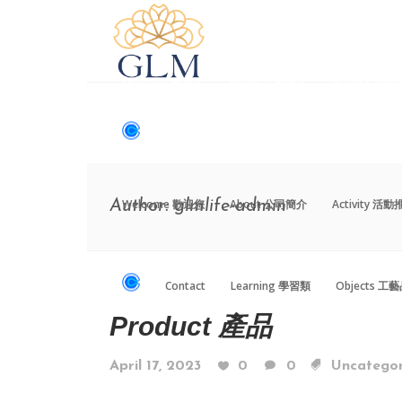
Welcome 歡迎您
About 公司簡介
Activity 活
Contact
Learning 學習類
Objects 工
Welcome 歡迎您
About 公司簡介
Activity 活
Author: glmlife-admin
Contact
Learning 學習類
Objects 工
Product 產品
April 17, 2023
0
0
Uncategor