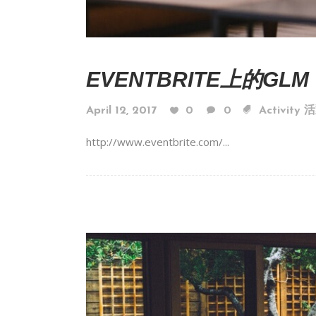
EVENTBRITE上的GLM
April 12, 2017
0
0
Activity
http://www.eventbrite.com/...