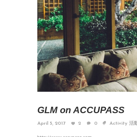
GLM on ACCUPASS
April 5, 2017
2
0
Activity 
http://www.accupass.com...