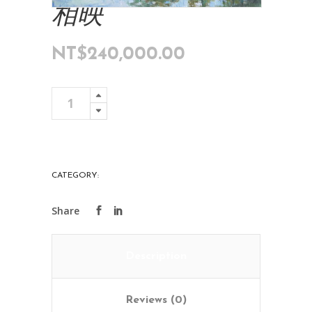
相映
NT$
240,000.00
相
Add To Cart
映
quantity
CATEGORY:
ART COLLECTIONS
Description
Reviews (0)