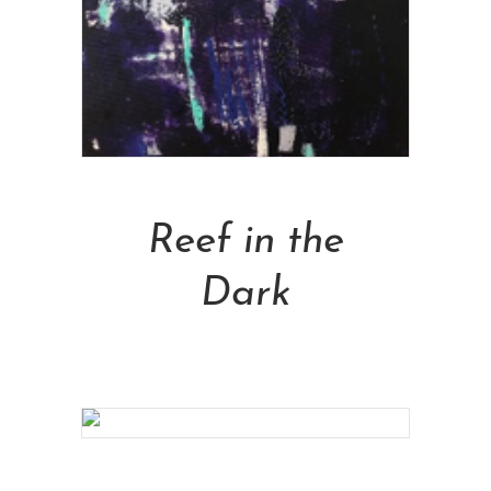
Add To Cart
Reef in the
Dark
NT$
28,800.00
Add To Cart