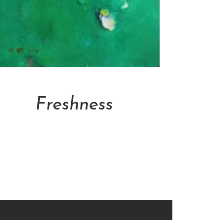
Add To Cart
Freshness
NT$
21,500.00