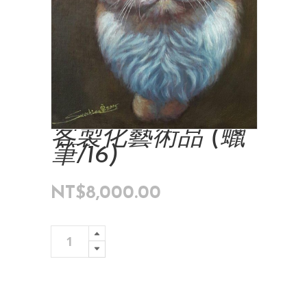
客製化藝術品 (蠟
筆/16)
NT$
8,000.00
客
Add To Cart
製
化
藝
術