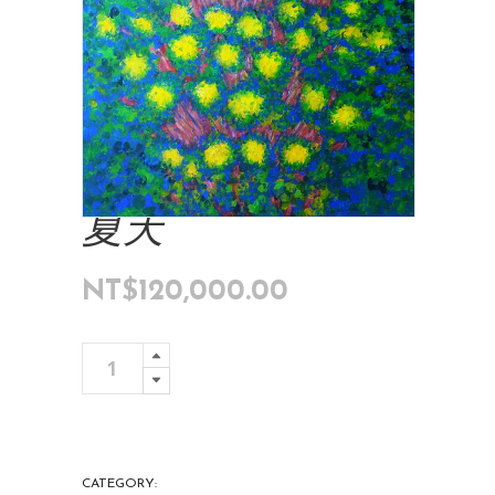
夏天
NT$
120,000.00
夏
Add To Cart
天
quantity
CATEGORY:
ART COLLECTIONS