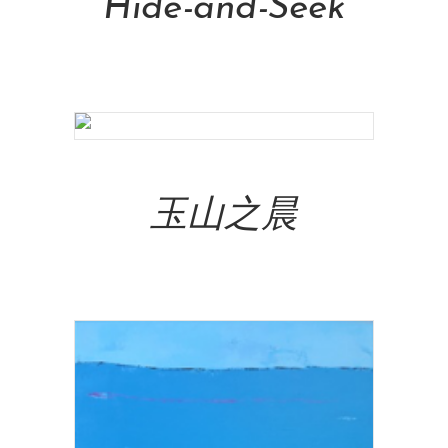
Hide-and-Seek
NT$
13,000.00
Add To Cart
玉山之晨
NT$
320,000.00