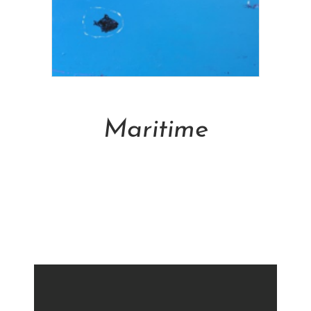
Add To Cart
Maritime
NT$
105,000.00